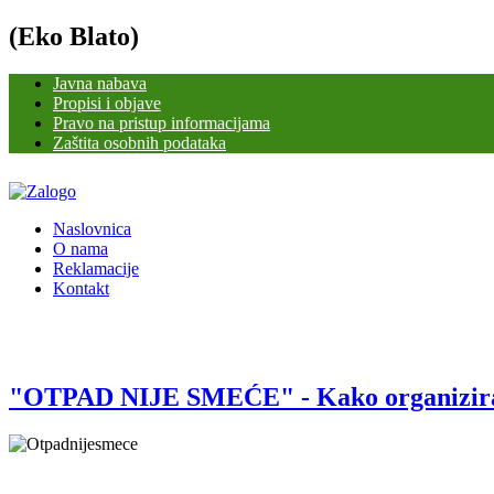
(Eko Blato)
Javna nabava
Propisi i objave
Pravo na pristup informacijama
Zaštita osobnih podataka
Naslovnica
O nama
Reklamacije
Kontakt
"OTPAD NIJE SMEĆE" - Kako organizirat