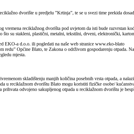
ciklažno dvorište u predjelu ”Krtinja”, te se u svezi time prekida dos
og vremena reciklažnog dvorišta pod uvjetom da isti bude razvrstan ko
o su stakleni, plastični, metalni, tekstilni, drveni, elektronički, kartons
ured EKO-a d.o.o. ili pogledati na naše web stranice www.eko-blato
 redu” Općine Blato, te Zakona o održivom gospodarenju otpada. Na t
gledu mjesta.
ivremenom skladištenju manjih količina posebnih vrsta otpada, a nalazi
a u reciklažnom dvorištu Blato mogu koristiti fizičke osobe/ kućanstva
 prihvata odvojeno sakupljenog otpada u reciklažnom dvorištu je bespl