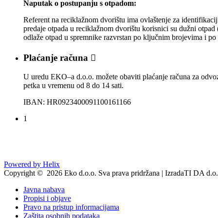
Naputak o postupanju s otpadom:
Referent na reciklažnom dvorištu ima ovlaštenje za identifikacij
predaje otpada u reciklažnom dvorištu korisnici su dužni otpad (
odlaže otpad u spremnike razvrstan po ključnim brojevima i po u
Plaćanje računa

U uredu EKO–a d.o.o. možete obaviti plaćanje računa za odvoz 
petka u vremenu od 8 do 14 sati.
IBAN: HR0923400091100161166
1
Powered by Helix
Copyright © 2026 Eko d.o.o. Sva prava pridržana | IzradaTI DA d.o.
Javna nabava
Propisi i objave
Pravo na pristup informacijama
Zaštita osobnih podataka