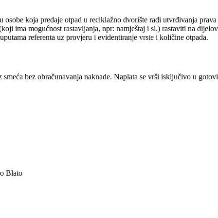
u osobe koja predaje otpad u reciklažno dvorište radi utvrđivanja prava 
koji ima mogućnost rastavljanja, npr: namještaj i sl.) rastaviti na dijel
putama referenta uz provjeru i evidentiranje vrste i količine otpada.
smeća bez obračunavanja naknade. Naplata se vrši isključivo u gotovin
o Blato