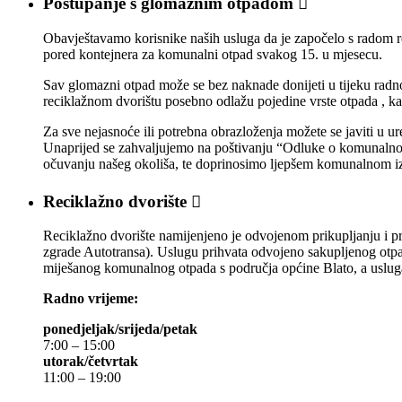
Postupanje s glomaznim otpadom

Obavještavamo korisnike naših usluga da je započelo s radom re
pored kontejnera za komunalni otpad svakog 15. u mjesecu.
Sav glomazni otpad može se bez naknade donijeti u tijeku radn
reciklažnom dvorištu posebno odlažu pojedine vrste otpada , kao št
Za sve nejasnoće ili potrebna obrazloženja možete se javiti u 
Unaprijed se zahvaljujemo na poštivanju “Odluke o komunalnom
očuvanju našeg okoliša, te doprinosimo ljepšem komunalnom iz
Reciklažno dvorište

Reciklažno dvorište namijenjeno je odvojenom prikupljanju i pr
zgrade Autotransa). Uslugu prihvata odvojeno sakupljenog otpad
miješanog komunalnog otpada s područja općine Blato, a usluga
Radno vrijeme:
ponedjeljak/srijeda/petak
7:00 – 15:00
utorak/četvrtak
11:00 – 19:00