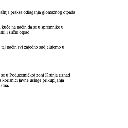
adašnja praksa odlaganja glomaznog otpada
d kuće na način da se u spremnike u
ki i slični otpad.
aj način svi zajedno sudjelujemo u
 se u Poduzetničkoj zoni Krtinja (iznad
 korisnici javne usluge prikupljanja
atna.