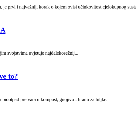
, je prvi i najvažniji korak o kojem ovisi učinkovitost cjelokupnog sust
DA
im svojstvima uvjetuje najdalekosežnij...
ve to?
biootpad pretvara u kompost, gnojivo - hranu za biljke.